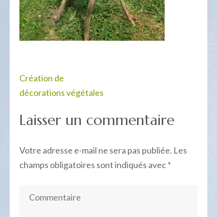
Navigation
Création de
de
décorations végétales
l’article
Laisser un commentaire
Votre adresse e-mail ne sera pas publiée.
Les
champs obligatoires sont indiqués avec
*