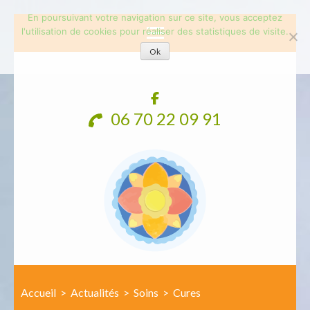
En poursuivant votre navigation sur ce site, vous acceptez
l'utilisation de cookies pour réaliser des statistiques de visite.
Ok
Aller
au
contenu
06 70 22 09 91
(Pressez
Entrée)
Accueil
>
Actualités
>
Soins
>
Cures