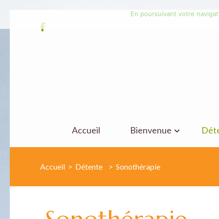
En poursuivant votre navigati
Aller
au
contenu
(Pressez
Entrée)
Accueil
Bienvenue
Dét
Accueil
>
Détente
>
Sonothérapie