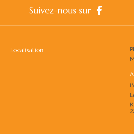
Suivez-nous sur
P
Localisation
M
A
L
L
K
2