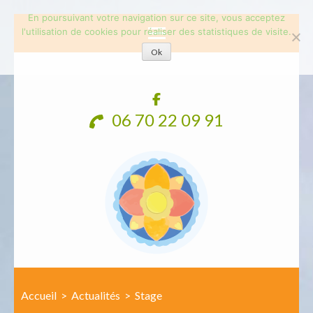
En poursuivant votre navigation sur ce site, vous acceptez
l'utilisation de cookies pour réaliser des statistiques de visite.
Ok
Aller
au
contenu
06 70 22 09 91
(Pressez
Entrée)
Accueil
>
Actualités
>
Stage