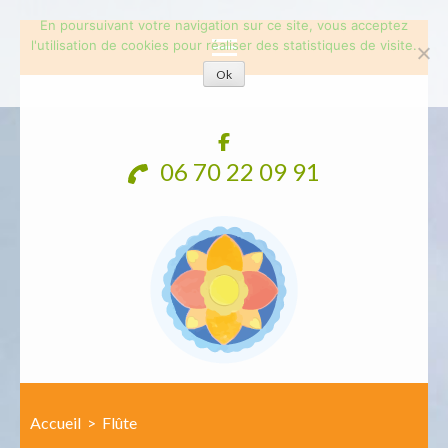
En poursuivant votre navigation sur ce site, vous acceptez
l'utilisation de cookies pour réaliser des statistiques de visite.
Ok
Aller
au
contenu
06 70 22 09 91
(Pressez
Entrée)
Accueil
>
Flûte