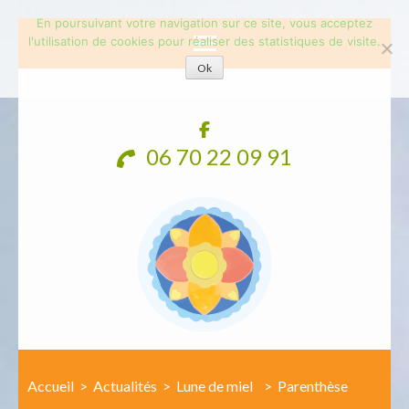
En poursuivant votre navigation sur ce site, vous acceptez
l'utilisation de cookies pour réaliser des statistiques de visite.
Ok
Aller
au
contenu
06 70 22 09 91
(Pressez
Entrée)
Accueil
>
Actualités
>
Lune de miel
>
Parenthèse