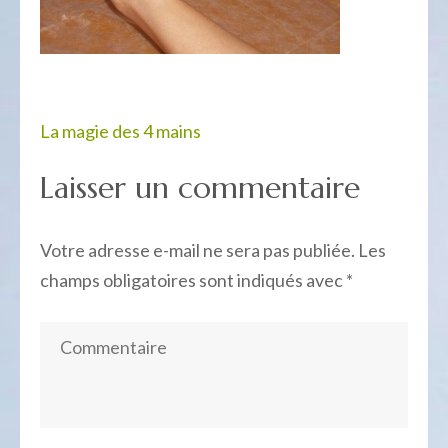
Navigation
La magie des 4 mains
de
Laisser un commentaire
l’article
Votre adresse e-mail ne sera pas publiée.
Les
champs obligatoires sont indiqués avec
*