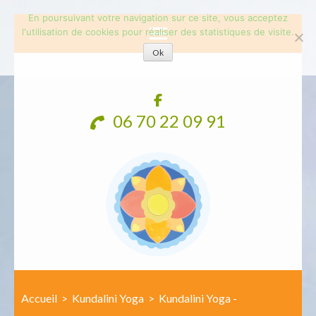
En poursuivant votre navigation sur ce site, vous acceptez
l'utilisation de cookies pour réaliser des statistiques de visite.
Ok
Aller
au
contenu
06 70 22 09 91
(Pressez
Entrée)
Accueil
>
Kundalini Yoga
>
Kundalini Yoga -