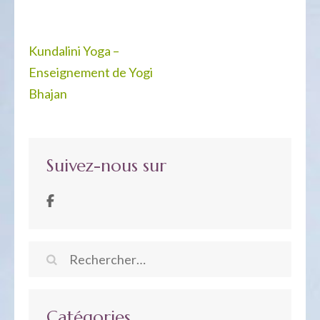
Navigation
Kundalini Yoga –
de
Enseignement de Yogi
l’article
Bhajan
Suivez-nous sur
Rechercher :
Catégories