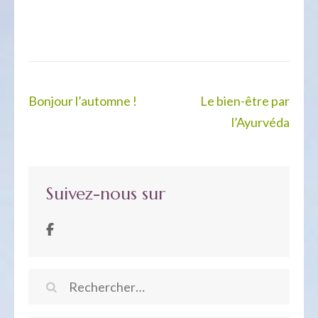
Navigation
Bonjour l’automne !
Le bien-être par
de
l’Ayurvéda
l’article
Suivez-nous sur
Rechercher :