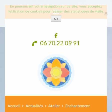
En poursuivant votre navigation sur ce site, vous acceptez
l'utilisation de cookies pour réaliser des statistiques de visite.
Ok
Aller
au
contenu
06 70 22 09 91
(Pressez
Entrée)
Accueil
>
Actualités
>
Atelier
>
Enchantement