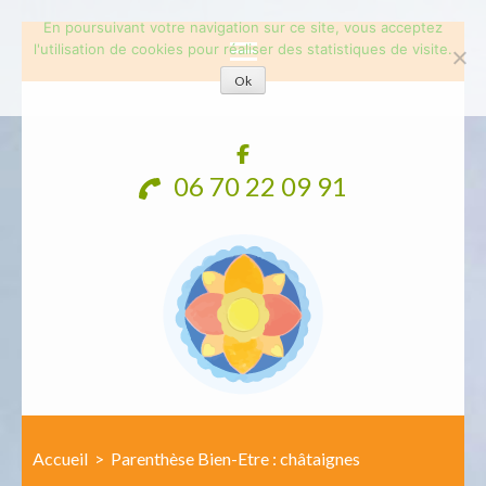
En poursuivant votre navigation sur ce site, vous acceptez
l'utilisation de cookies pour réaliser des statistiques de visite.
Ok
Aller
au
contenu
06 70 22 09 91
(Pressez
Entrée)
Accueil
>
Parenthèse Bien-Etre : châtaignes