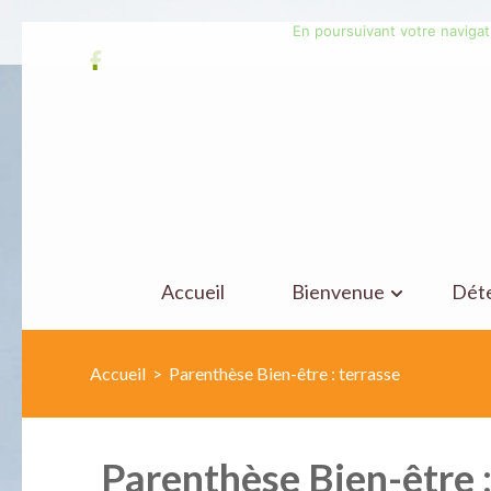
En poursuivant votre navigati
Aller
au
contenu
(Pressez
Entrée)
Accueil
Bienvenue
Dét
Accueil
>
Parenthèse Bien-être : terrasse
Parenthèse Bien-être :