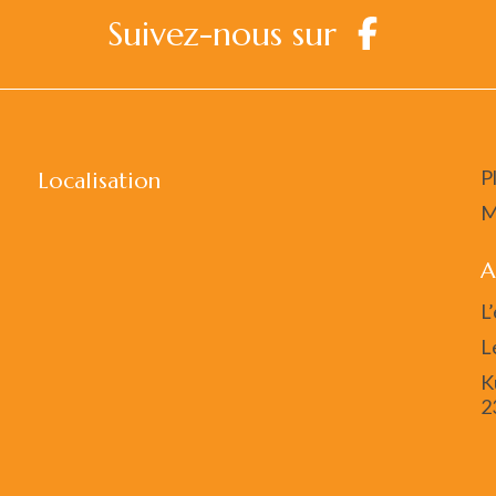
Suivez-nous sur
P
Localisation
M
A
L
L
K
2