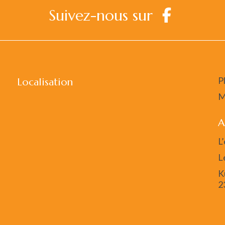
Suivez-nous sur
P
Localisation
M
A
L
L
K
2