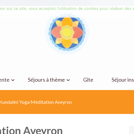
on sur ce site, vous acceptez l'utilisation de cookies pour réaliser des s
ente
Séjours à thème
Gîte
Séjour ins
Kundalini Yoga Méditation Aveyron
ation Aveyron