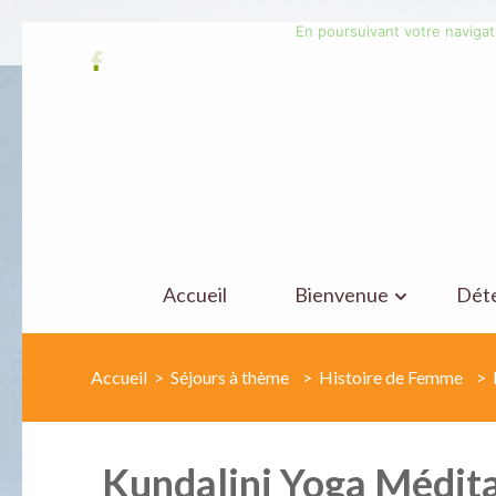
En poursuivant votre navigati
Aller
au
contenu
(Pressez
Entrée)
Accueil
Bienvenue
Dét
Accueil
>
Séjours à thème
>
Histoire de Femme
>
Kundalini Yoga Médit