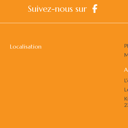
Suivez-nous sur
P
Localisation
M
A
L
L
K
2