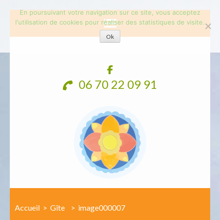
En poursuivant votre navigation sur ce site, vous acceptez
l'utilisation de cookies pour réaliser des statistiques de visite.
Ok
Aller
au
contenu
06 70 22 09 91
(Pressez
Entrée)
Accueil
>
Gîte
>
image000007